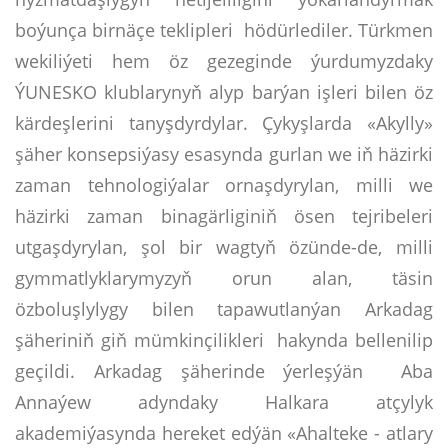
boýunça birnäçe teklipleri hödürlediler. Türkmen
wekiliýeti hem öz gezeginde ýurdumyzdaky
ÝUNESKO klublarynyň alyp barýan işleri bilen öz
kärdeşlerini tanyşdyrdylar. Çykyşlarda «Akylly»
şäher konsepsiýasy esasynda gurlan we iň häzirki
zaman tehnologiýalar ornaşdyrylan, milli we
häzirki zaman binagärliginiň ösen tejribeleri
utgaşdyrylan, şol bir wagtyň özünde-de, milli
gymmatlyklarymyzyň orun alan, täsin
özboluşlylygy bilen tapawutlanýan Arkadag
şäheriniň giň mümkinçilikleri hakynda bellenilip
geçildi. Arkadag şäherinde ýerleşýän Aba
Annaýew adyndaky Halkara atçylyk
akademiýasynda hereket edýän «Ahalteke - atlary