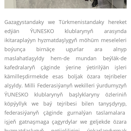
Gazagystandaky we Türkmenistandaky hereket
edýän ÝUNESKO klublarynyň arasynda
ikitaraplaýyn hyzmatdaşlygyň möhüm meseleleri
boýunça birnäçe ugurlar ara alnyp
maslahatlaşyldy hem-de mundan beýläk-de
kafedralaryň çäginde ýerine ýetirilýän işleri
kämilleşdirmekde esas boljak özara tejribeler
alşyldy. Milli Federasiýanyň wekilleri ýurdumyzyň
ÝUNESKO klublarynyň başlyklaryny özleriniň
köpýyllyk we baý tejribesi bilen tanyşdyryp,
federasiýanyň çäginde gurnalýan taslamalara
işjeň gatnaşmaga çagyrdylar we geljekde özara
hyzmatdaşlygyň netijeliligini ýokarlandyrmak