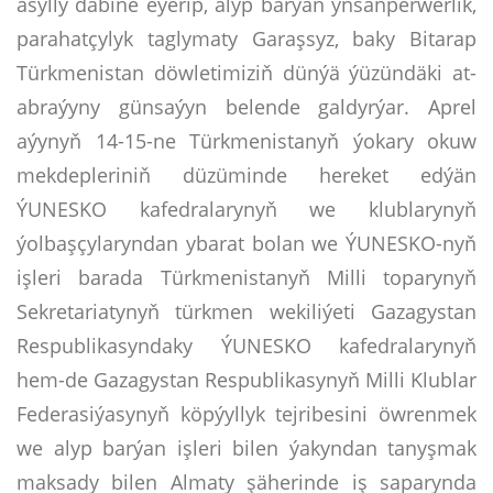
asylly däbine eýerip, alyp barýan ynsanperwerlik,
parahatçylyk taglymaty Garaşsyz, baky Bitarap
Türkmenistan döwletimiziň dünýä ýüzündäki at-
abraýyny günsaýyn belende galdyrýar. Aprel
aýynyň 14-15-ne Türkmenistanyň ýokary okuw
mekdepleriniň düzüminde hereket edýän
ÝUNESKO kafedralarynyň we klublarynyň
ýolbaşçylaryndan ybarat bolan we ÝUNESKO-nyň
işleri barada Türkmenistanyň Milli toparynyň
Sekretariatynyň türkmen wekiliýeti Gazagystan
Respublikasyndaky ÝUNESKO kafedralarynyň
hem-de Gazagystan Respublikasynyň Milli Klublar
Federasiýasynyň köpýyllyk tejribesini öwrenmek
we alyp barýan işleri bilen ýakyndan tanyşmak
maksady bilen Almaty şäherinde iş saparynda