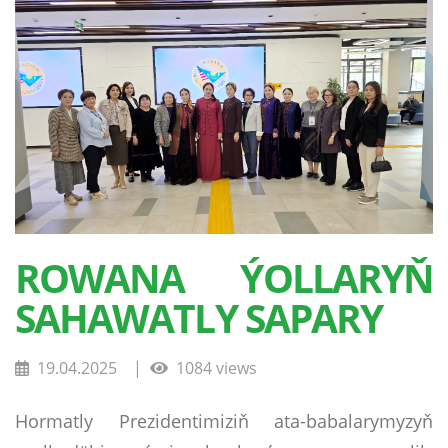
ROWANA ÝOLLARYŇ
SAHAWATLY SAPARY
19.04.2025
|
1084 views
Hormatly Prezidentimiziň ata-babalarymyzyň