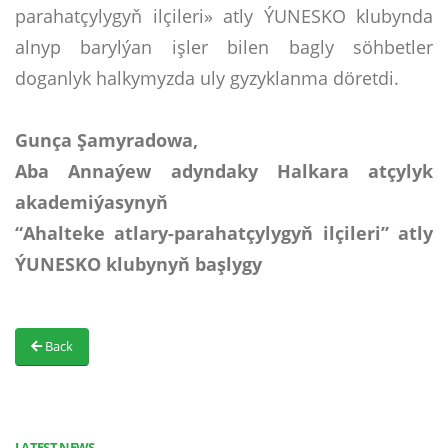
parahatçylygyň ilçileri» atly ÝUNESKO klubynda
alnyp barylýan işler bilen bagly söhbetler
doganlyk halkymyzda uly gyzyklanma döretdi.
Gunça Şamyradowa,
Aba Annaýew adyndaky Halkara atçylyk
akademiýasynyň
“Ahalteke atlary-parahatçylygyň ilçileri” atly
ÝUNESKO klubynyň başlygy
Back
LATEST NEWS