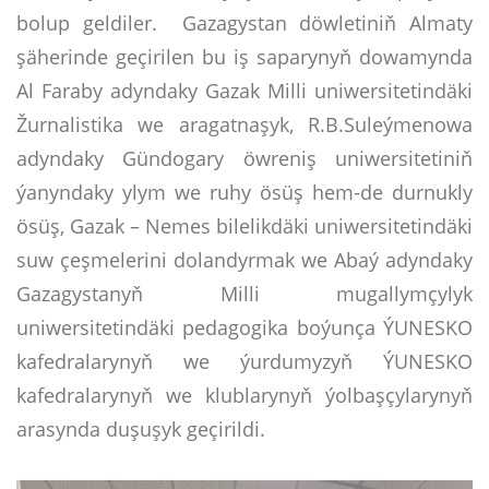
bolup geldiler. Gazagystan döwletiniň Almaty
şäherinde geçirilen bu iş saparynyň dowamynda
Al Faraby adyndaky Gazak Milli uniwersitetindäki
Žurnalistika we aragatnaşyk, R.B.Suleýmenowa
adyndaky Gündogary öwreniş uniwersitetiniň
ýanyndaky ylym we ruhy ösüş hem-de durnukly
ösüş, Gazak – Nemes bilelikdäki uniwersitetindäki
suw çeşmelerini dolandyrmak we Abaý adyndaky
Gazagystanyň Milli mugallymçylyk
uniwersitetindäki pedagogika boýunça ÝUNESKO
kafedralarynyň we ýurdumyzyň ÝUNESKO
kafedralarynyň we klublarynyň ýolbaşçylarynyň
arasynda duşuşyk geçirildi.