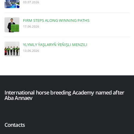
03.07.2026
FIRM STEPS ALONG WINNING PATHS
17.06.2026
YLYMLY ÝAŞLARYŇ ÝEŇIŞLI MENZILI
13.06.2026
International horse breeding Academy named after
Aba Annaev
Contacts