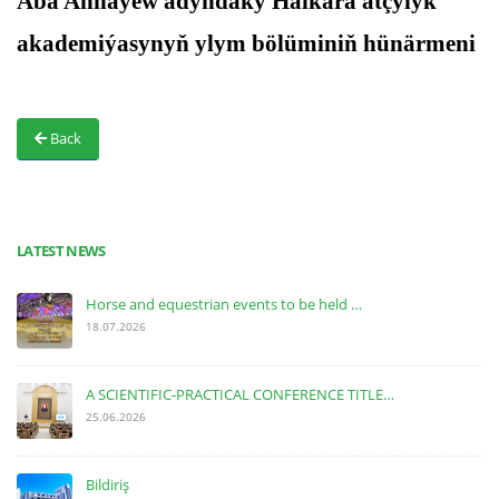
Aba Annaýew adyndaky Halkara atçylyk
akademiýasynyň ylym bölüminiň hünärmeni
Back
LATEST NEWS
Horse and equestrian events to be held …
18.07.2026
A SCIENTIFIC-PRACTICAL CONFERENCE TITLE…
25.06.2026
Bildiriş