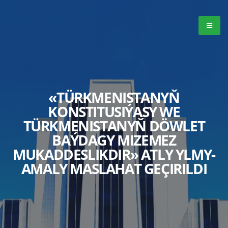
«TÜRKMENISTANYŇ
KONSTITUSIÝASY WE
TÜRKMENISTANYŇ DÖWLET
BAÝDAGY MIZEMEZ
MUKADDESLIKDIR» ATLY YLMY-
AMALY MASLAHAT GEÇIRILDI