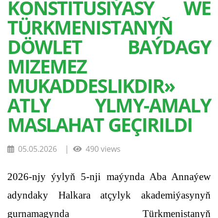
KONSTITUSIÝASY WE
TÜRKMENISTANYŇ
DÖWLET BAÝDAGY
MIZEMEZ
MUKADDESLIKDIR»
ATLY YLMY-AMALY
MASLAHAT GEÇIRILDI
05.05.2026
|
490 views
2026-njy ýylyň 5-nji maýynda Aba Annaýew
adyndaky Halkara atçylyk akademiýasynyň
gurnamagynda Türkmenistanyň