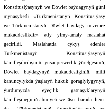
Konstitusiýasynyň we Döwlet baýdagynyň güni
mynasybetli «Türkmenistanyň Konstitusiýasy
we Türkmenistanyň Döwlet baýdagy mizemez
mukaddeslikdir» atly ylmy-amaly maslahat
geçirildi. Maslahatda çykyş edenler
Türkmenistanyň Konstitusiýasynyň
kämilleşdirilişiniň, ynsanperwerlik ýörelgesiniň,
Döwlet baýdagynyň mukaddesliginiň, milli
kanunçylykda ýaşlaryň hukuk goraglylygynyň,
ýurdumyzda eýeçilik gatnaşyklarynyň
kämilleşmeginiň ähmiýeti we täsiri barada hem-
de Türkmenistanyň Konstitusiýasynyň we