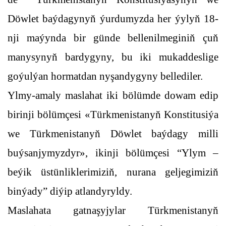
Döwlet baýdagynyň ýurdumyzda her ýylyň 18-
nji maýynda bir günde bellenilmeginiň çuň
manysynyň bardygyny, bu iki mukaddeslige
goýulýan hormatdan nyşandygyny bellediler.
Ylmy-amaly maslahat iki bölümde dowam edip
birinji bölümçesi «Türkmenistanyň Konstitusiýa
we Türkmenistanyň Döwlet baýdagy milli
buýsanjymyzdyr», ikinji bölümçesi “Ylym –
beýik üstünliklerimiziň, nurana geljegimiziň
binýady” diýip atlandyryldy.
Maslahata gatnaşyjylar Türkmenistanyň