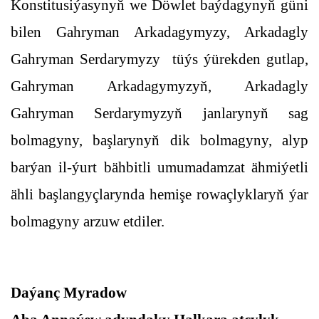
Konstitusiýasynyň we Döwlet baýdagynyň güni
bilen Gahryman Arkadagymyzy, Arkadagly
Gahryman Serdarymyzy tüýs ýürekden gutlap,
Gahryman Arkadagymyzyň, Arkadagly
Gahryman Serdarymyzyň janlarynyň sag
bolmagyny, başlarynyň dik bolmagyny, alyp
barýan il-ýurt bähbitli umumadamzat ähmiýetli
ähli başlangyçlarynda hemişe rowaçlyklaryň ýar
bolmagyny arzuw etdiler.
Daýanç Myradow