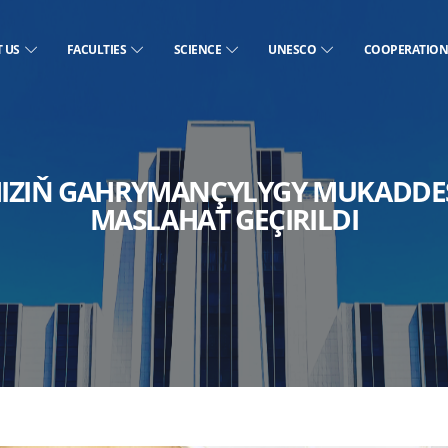
T US
FACULTIES
SCIENCE
UNESCO
COOPERATIO
IZIŇ GAHRYMANÇYLYGY MUKADDES
MASLAHAT GEÇIRILDI