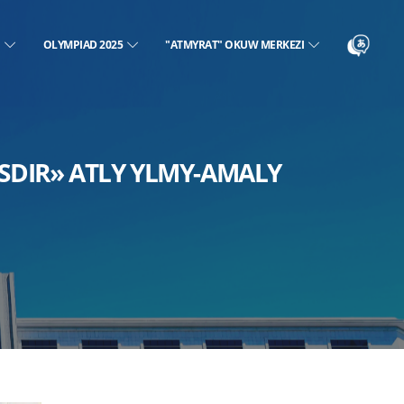
N
OLYMPIAD 2025
"ATMYRAT" OKUW MERKEZI
DIR» ATLY YLMY-AMALY