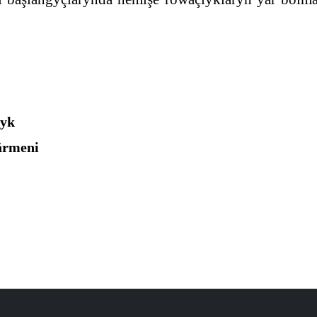
lyk
ärmeni