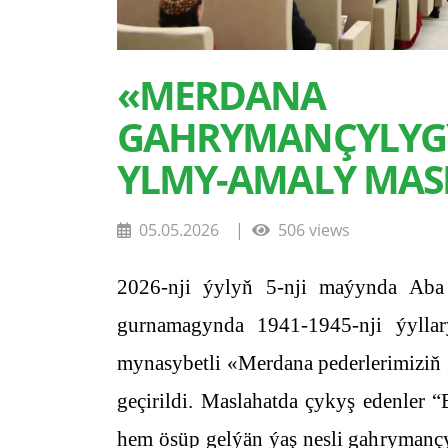
«MERDANA 
GAHRYMANÇYLY
YLMY-AMALY MASL
05.05.2026
|
506 views
2026-nji ýylyň 5-nji maýynda Aba
gurnamagynda 1941-1945-nji ýylla
mynasybetli «Merdana pederlerimiziň
geçirildi. Maslahatda çykyş edenler 
hem ösüp gelýän ýaş nesli gahrymançy