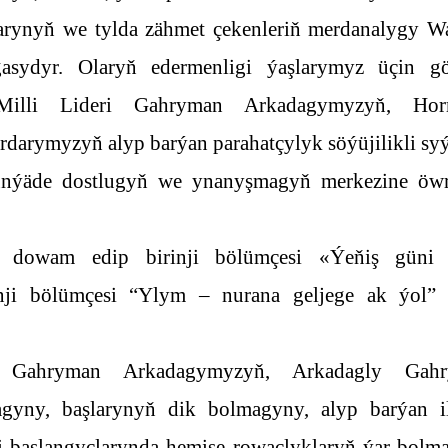
larynyň we tylda zähmet çekenleriň merdanalygy Wa
asydyr. Olaryň edermenligi ýaşlarymyz üçin gö
Milli Lideri Gahryman Arkadagymyzyň, Hor
darymyzyň alyp barýan parahatçylyk söýüjilikli sy
dünýäde dostlugyň we ynanyşmagyň merkezine öwr
 dowam edip birinji bölümçesi «Ýeňiş güni 
ji bölümçesi “Ylym – nurana geljege ak ýol” 
i Gahryman Arkadagymyzyň, Arkadagly Gah
gyny, başlarynyň dik bolmagyny, alyp barýan il
i başlangyçlarynda hemişe rowaçlyklaryň ýar bolm