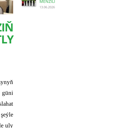
MENZILI
13.06.2026
IŇ
LY
synyň
 güni
lahat
 şeýle
de uly