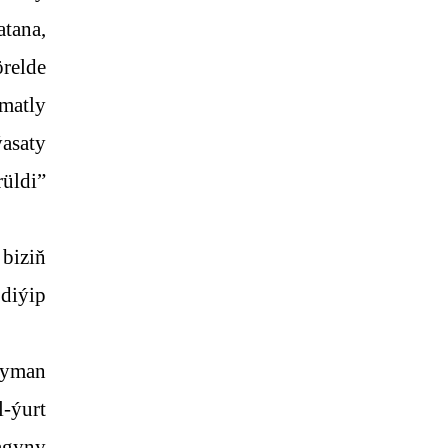
tana,
relde
matly
ýasaty
üldi”
biziň
diýip
ryman
-ýurt
agyny