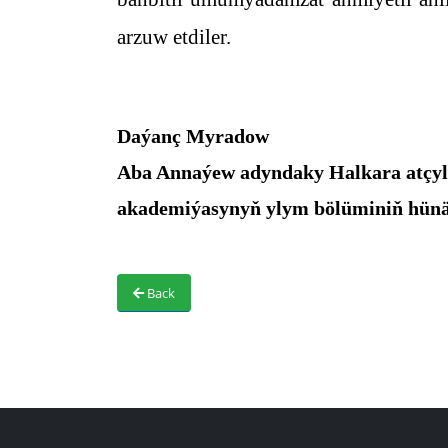
arzuw etdiler.
Daýanç Myradow
Aba Annaýew adyndaky Halkara atçy
akademiýasynyň ylym bölüminiň hün
Back