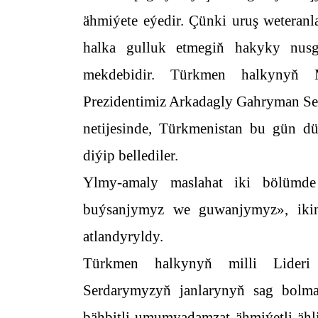
ähmiýete eýedir. Çünki uruş weteran
halka gulluk etmegiň hakyky nusg
mekdebidir. Türkmen halkynyň 
Prezidentimiz Arkadagly Gahryman Ser
netijesinde, Türkmenistan bu gün 
diýip bellediler.
Ylmy-amaly maslahat iki bölümde
buýsanjymyz we guwanjymyz», ikin
atlandyryldy.
Türkmen halkynyň milli Lider
Serdarymyzyň janlarynyň sag bolma
bähbitli umumyadamzat ähmiýetli ähl