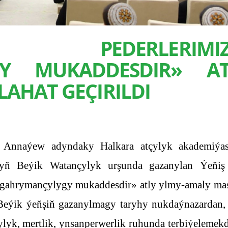
PEDERLERIMIZ
GY MUKADDESDIR» AT
AHAT GEÇIRILDI
 Annaýew adyndaky Halkara atçylyk akademiýa
ryň Beýik Watançylyk urşunda gazanylan Ýeňiş
 gahrymançylygy mukaddesdir» atly ylmy-amaly mas
“Beýik ýeňşiň gazanylmagy taryhy nukdaýnazardan,
lyk, mertlik, ynsanperwerlik ruhunda terbiýelemek